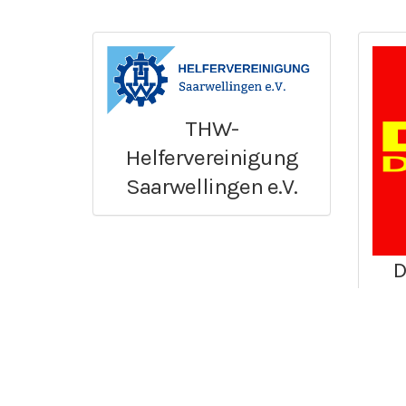
THW-
Helfervereinigung
Saarwellingen e.V.
D
D