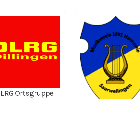
LRG Ortsgruppe
illingen/Saar e.V.
Musikverein 18
„Harmonie“
Saarwellingen