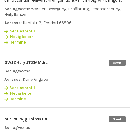
umfassenden Heilverfahren gemacht - mit Erfolg. Wir bringen...
Schlagworte:
Wasser, Bewegung, Ernährung, Lebensordnung,
Heilpflanzen
Adresse:
Hanfstr. 3, Ensdorf 66806
Vereinsprofil
Neuigkeiten
Termine
SWJZHtfyUTZMMdic
Sport
Schlagworte:
Adresse:
Keine Angabe
Vereinsprofil
Neuigkeiten
Termine
ourFsLPRjgDbipsaCa
Sport
Schlagworte: