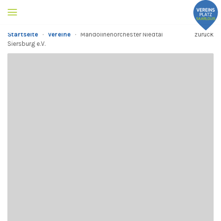
Startseite
·
Vereine
·
Mandolinenorchester Niedtal
zurück
Siersburg e.V.