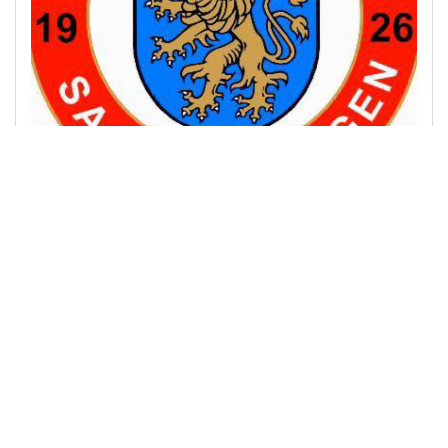
Karnevalsgesellschaft Rot Weisse
Funken Saarwellingen e.V