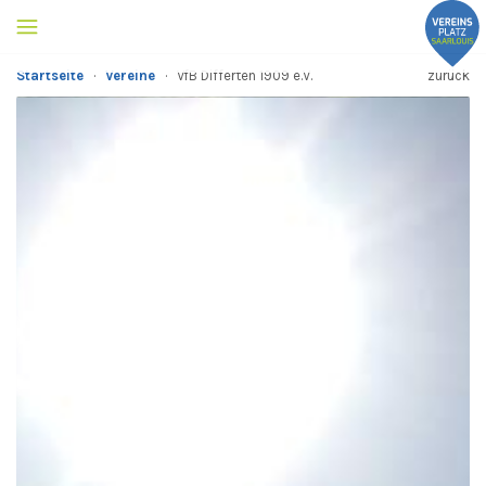
Startseite
·
Vereine
·
VfB Differten 1909 e.V.
zurück