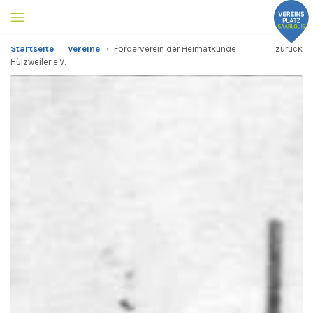
Startseite
·
Vereine
·
Förderverein der Heimatkunde
zurück
Hülzweiler e.V.