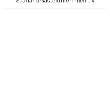
Saarland GästeführerInnen e.V
WirWunder Saarlouis