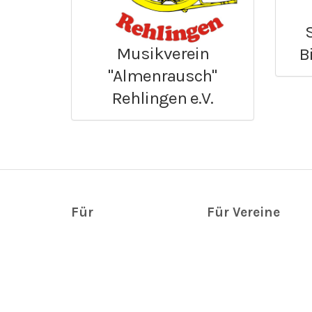
Musikverein
B
"Almenrausch"
Rehlingen e.V.
Für
Für Vereine
Interessenten
Verein registrieren
Vereinsprofil ändern
Vereinsprofile
Toolbox
Vereinstermine &
FAQ
Veranstaltungen
Hilfe
Neues aus den
Vereinen