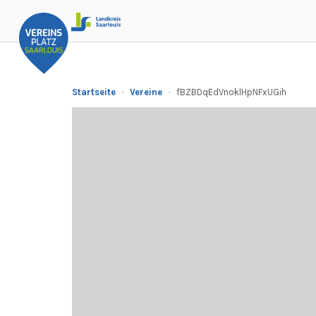
Startseite
·
Vereine
·
fBZBDqEdVnoklHpNFxUGih