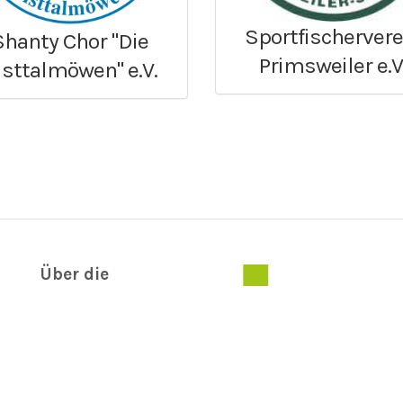
Sportfischervere
Shanty Chor "Die
Primsweiler e.V
isttalmöwen" e.V.
Über die
Servicestelle
Ehrenamt
Informationen
Kontakt
Impressum
Disclaimer