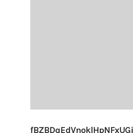
fBZBDqEdVnoklHpNFxUG