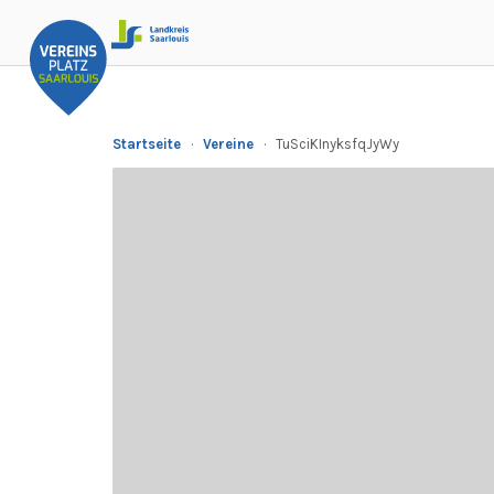
Startseite
·
Vereine
·
TuSciKInyksfqJyWy