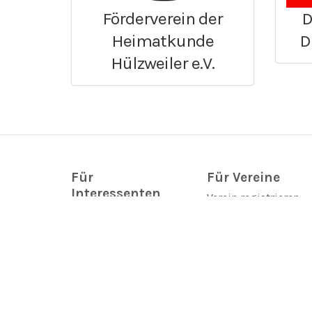
Förderverein der
D
Heimatkunde
D
Hülzweiler e.V.
Für
Für Vereine
Interessenten
Verein registrieren
Vereinsprofil ändern
Vereinsprofile
Toolbox
Vereinstermine &
FAQ
Veranstaltungen
Hilfe
Neues aus den
Vereinen