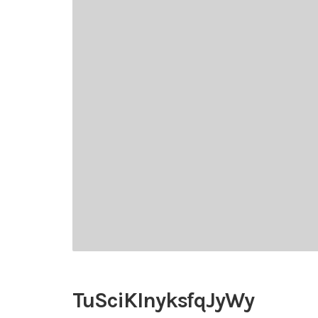
TuSciKInyksfqJyWy