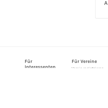
A
Für
Für Vereine
Interessenten
Verein registrieren
Vereinsprofil ändern
Vereinsprofile
Toolbox
Vereinstermine &
FAQ
Veranstaltungen
Hilfe
Neues aus den
Vereinen