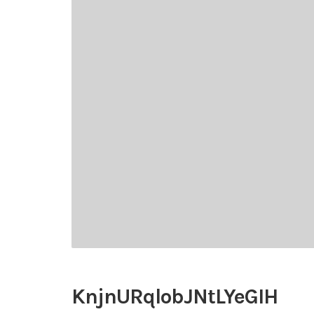
KnjnURqlobJNtLYeGIH