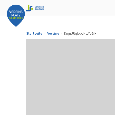
Startseite
·
Vereine
·
KnjnURqlobJNtLYeGIH