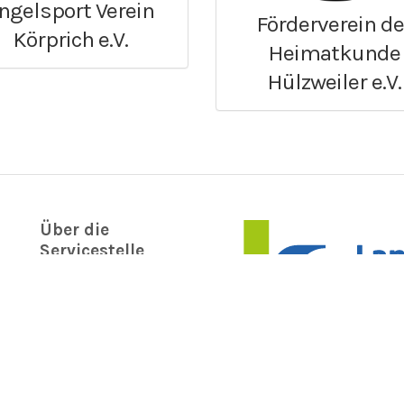
ngelsport Verein
Förderverein de
Körprich e.V.
Heimatkunde
Hülzweiler e.V.
Über die
Servicestelle
Ehrenamt
Informationen
Kontakt
Impressum
Disclaimer
Datenschutz
Nutzungsbedingungen