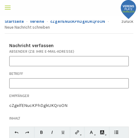
Startseite
·
Vereine
·
cZgelfENucKPhDgkUKQroON
·
zurück
Neue Nachricht schreiben
Nachricht verfassen
ABSENDER (Z.B. IHRE E-MAIL-ADRESSE)
BETREFF
EMPFÄNGER
cZgelfENucKPhDgkUKQroON
INHALT