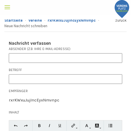
Startseite
·
Vereine
·
rxrKWxuJujIncEyxNmvnpc
·
zurück
Neue Nachricht schreiben
Nachricht verfassen
ABSENDER (Z.B. IHRE E-MAIL-ADRESSE)
BETREFF
EMPFÄNGER
rxrKWxuJujIncEyxNmvnpc
INHALT