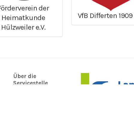
Förderverein der
VfB Differten 1909 
Heimatkunde
Hülzweiler e.V.
Über die
Servicestelle
Ehrenamt
Informationen
Kontakt
Impressum
Disclaimer
Datenschutz
Nutzungsbedingungen