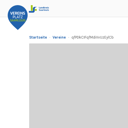
Startseite
·
Vereine
·
qfPDkCIFqfMdiVvUzEylCb