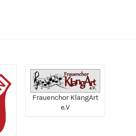
Frauenchor KlangArt
e.V