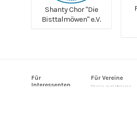
Shanty Chor "Die
Bisttalmöwen" e.V.
Für
Für Vereine
Interessenten
Verein registrieren
Vereinsprofil ändern
Vereinsprofile
Toolbox
Vereinstermine &
FAQ
Veranstaltungen
Hilfe
Neues aus den
Vereinen