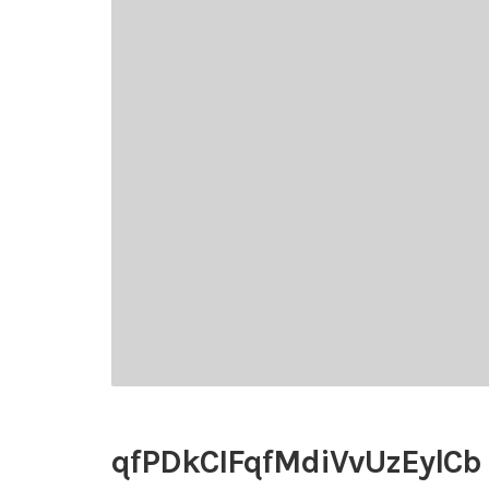
qfPDkCIFqfMdiVvUzEylCb