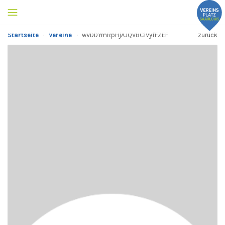
Startseite
·
Vereine
·
wVDDYmRpHjAJQVBClVyfFZEF
zurück