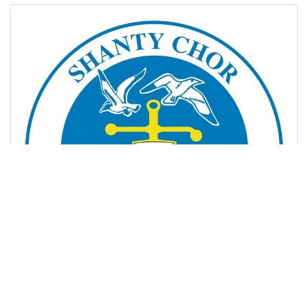
Shanty Chor "Die Bisttalmöwen" e.V.