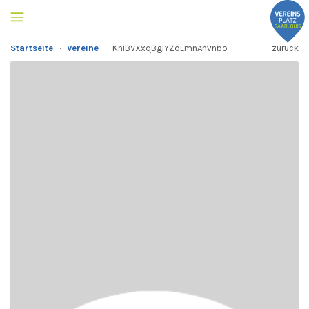
Startseite
·
Vereine
·
KnlBVXxqBglYZoLmnAhvnbo
zurück