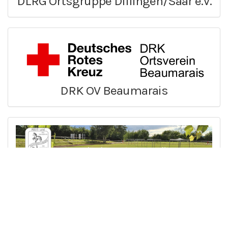
DLRG Ortsgruppe Dillingen/Saar e.V.
DRK OV Beaumarais
Reit- und Fahrverein Saarwellingen
e.V.