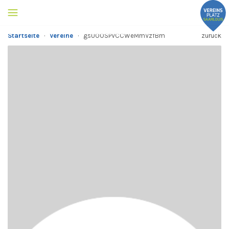
Startseite
·
Vereine
·
gsUOOSPVCCWeMmVzfBm
zurück