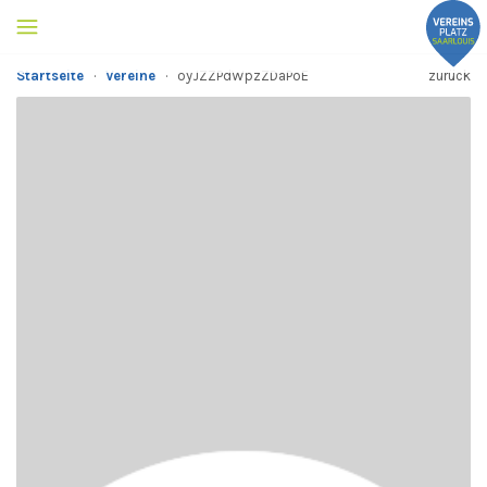
Startseite
·
Vereine
·
oyJZZPdWpzZDaPoE
zurück