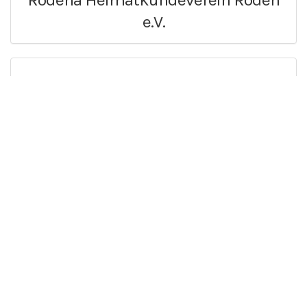
e.V.
DRK Ortsverein Reisbach
Für Interessenten
Vereinsprofile