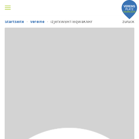
Startseite
·
Vereine
·
izjefxWBRfTeqWaKNRr
zurück