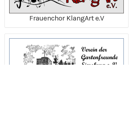
Frauenchor KlangArt e.V
Verein der Gartenfreunde Siersburg
e. V.