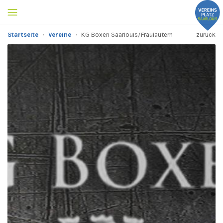
Startseite
·
Vereine
·
KG Boxen Saarlouis/Fraulautern
zurück